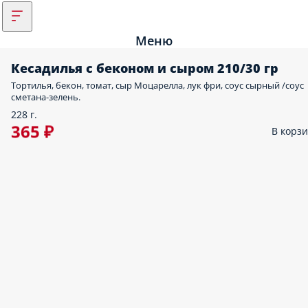
Меню
Кесадилья с беконом и сыром 210/30 гр
Тортилья, бекон, томат, сыр Моцарелла, лук фри, соус сырный /соус
сметана-зелень.
228 г.
365 ₽
В корз